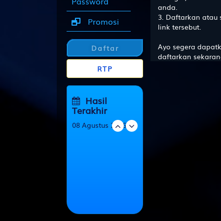
Password
anda.
3. Daftarkan atau 
Promosi
link tersebut.
Ayo segera dapatk
Daftar
daftarkan sekarang
RTP
Hasil
Terakhir
08 Agustus 2026
SINGAPORE
5102
MACEDONIA
6092
HONGKONG
6011