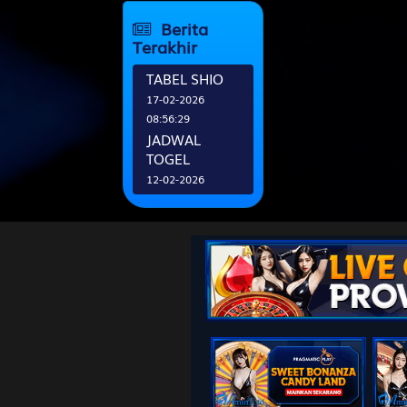
IDN 4 Stand 2
banker
Berita
Terakhir
TABEL SHIO
17-02-2026
08:56:29
JADWAL
TOGEL
12-02-2026
14:20:18
JADWAL
BANK
12-02-2026
14:09:09