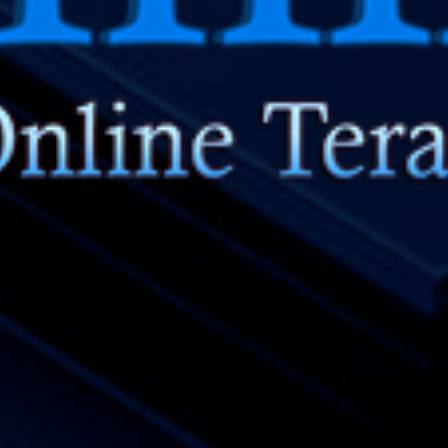
26
Putri Raja
Engsel - D
27
Si Ceroboh
Gedung Bi
28
Anak Sakti
Sepatu - R
29
Penari - C
Sekolahan 
30
Penjual Da
Sendok - K
31
Pemburu - 
Baju - Pan