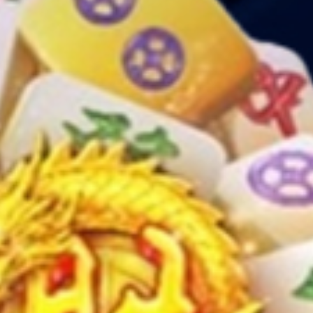
44
Hidung Bel
Meja - Arj
45
Udang ke
46
Langit
47
Tanah
48
Gula
49
Obat
50
Ahli Nuju
51
Air Gripe
52
Air Panas
53
Alat Tulis