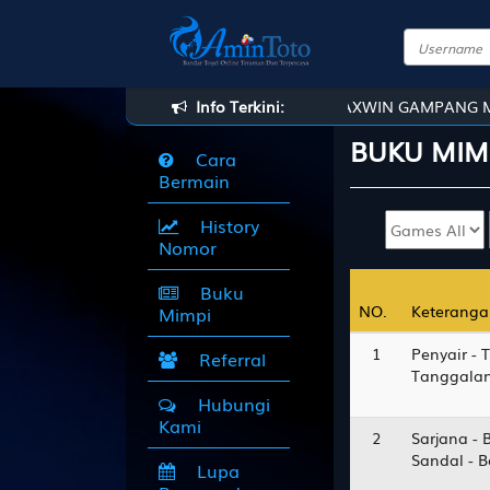
DI AMINTOTO - SITUS SLOT GACOR MAXWIN GAMPANG MENANG, 
Info Terkini:
BUKU
MIM
Cara
Bermain
History
Nomor
Buku
NO.
NO.
Keteranga
Keteranga
Mimpi
1
Penyair - 
Referral
Tanggalan
Hubungi
Kami
2
Sarjana - 
Sandal - 
Lupa