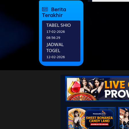
IDN 4 Stand 2
banker
Berita
9
Istri Sejati
Terakhir
Mobil - Se
TABEL SHIO
17-02-2026
10
Peti Mati 
08:56:29
Arjuna da
JADWAL
TOGEL
11
Raja - Nag
12-02-2026
Samiaji
14:20:18
JADWAL
BANK
12
Wanita Can
12-02-2026
Bubuk - O
14:09:09
13
Ahli Nujum
Abiyasa
14
Orang Buta
Destarata