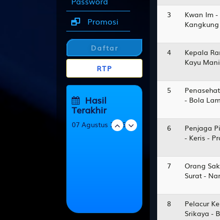
Password
3
Kwan Im -
Promosi
Kangkung 
Daftar
4
Kepala Ra
Kayu Manis
RTP
5
Penasehat
Hasil
- Bola La
Terakhir
07 Agustus 2026
6
Penjaga Pi
- Keris - 
SINGAPORE
0715
7
Orang Sak
MACEDONIA
Surat - N
4516
HONGKONG
8
Pelacur Ke
1083
Srikaya - 