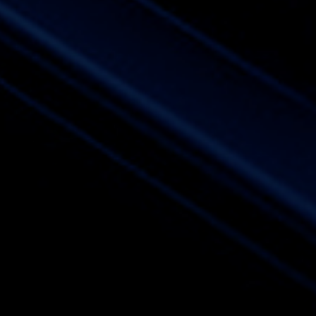
32
Kepala Des
Ceret - Se
33
Penipu - K
Aswatam
34
Ibu Suri -
Kunti
35
Budha - Ka
Bagaspati
36
Wanita Sih
- Pintu - 
37
Dewa Maut
- Rokok - 