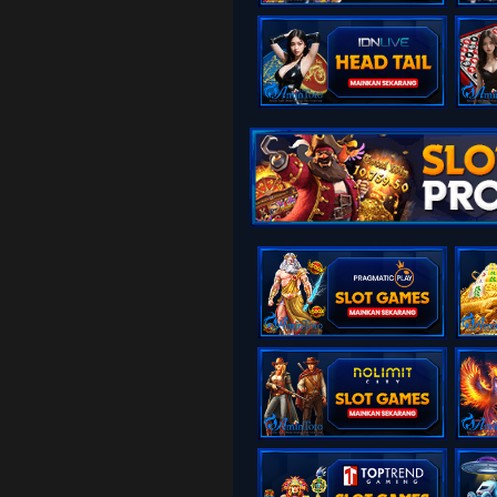
15
Pendeta W
Manggis -
16
Orang Bon
Anggur - B
17
Penolong -
18
Putri Raja
Engsel - D
19
Kekasih - 
Bemo - N
20
Pahlawan -