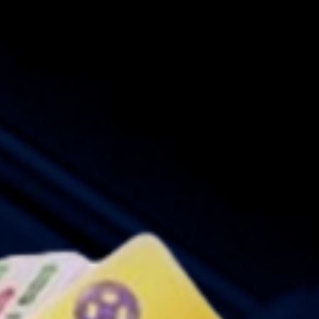
38
Orang Gila 
Buriswara
39
Siluman Ai
Toples - W
40
Putri Kipas
Apokat,Alp
41
Petani - Pe
Cukur - Ir
42
Prajurit -
Angin - Ci
43
Raksasa - 
Es - Praha